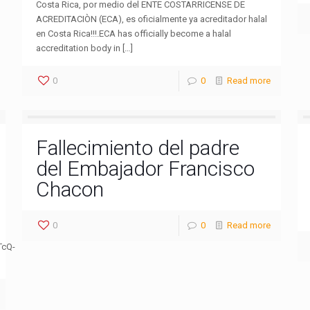
Costa Rica, por medio del ENTE COSTARRICENSE DE
ACREDITACIÒN (ECA), es oficialmente ya acreditador halal
en Costa Rica!!!.ECA has officially become a halal
accreditation body in […]
0
0
Read more
Fallecimiento del padre
del Embajador Francisco
Chacon
0
0
Read more
TcQ-