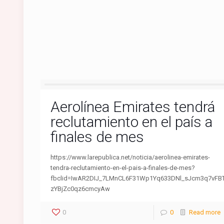
Aerolínea Emirates tendrá
reclutamiento en el país a
finales de mes
https://www.larepublica.net/noticia/aerolinea-emirates-
tendra-reclutamiento-en-el-pais-a-finales-de-mes?
fbclid=IwAR2DIJ_7LMnCL6F31Wp1Yq633DNl_sJcm3q7vFB
zYBjZc0qz6cmcyAw
0
0
Read more