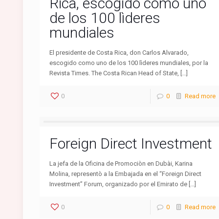
Rica, escogido como uno
de los 100 lìderes
mundiales
El presidente de Costa Rica, don Carlos Alvarado,
escogido como uno de los 100 lìderes mundiales, por la
Revista Times. The Costa Rican Head of State, […]
0
0
Read more
Foreign Direct Investment
La jefa de la Oficina de Promociòn en Dubài, Karina
Molina, representò a la Embajada en el “Foreign Direct
Investment” Forum, organizado por el Emirato de […]
0
0
Read more