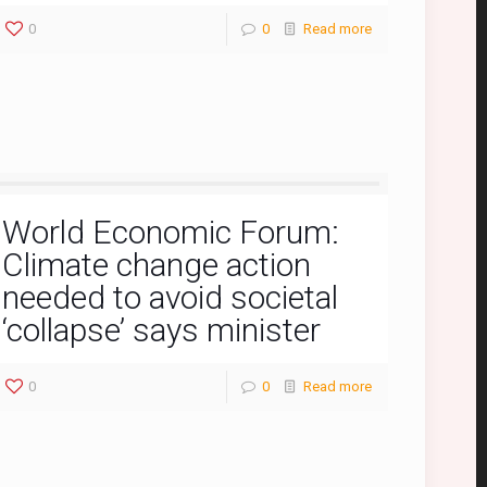
0
0
Read more
World Economic Forum:
Climate change action
needed to avoid societal
‘collapse’ says minister
0
0
Read more