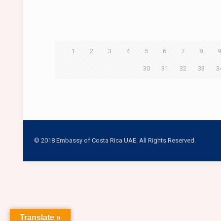
1
2
3
4
5
6
7
8
30
31
32
33
3
© 2018 Embassy of Costa Rica UAE. All Rights Reserved.
Translate »