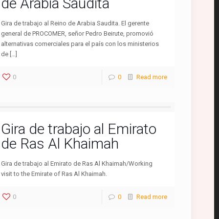
de Arabia Saudita
Gira de trabajo al Reino de Arabia Saudita. El gerente
general de PROCOMER, señor Pedro Beirute, promovió
alternativas comerciales para el país con los ministerios
de […]
0
0
Read more
Gira de trabajo al Emirato
de Ras Al Khaimah
Gira de trabajo al Emirato de Ras Al Khaimah/Working
visit to the Emirate of Ras Al Khaimah.
0
0
Read more