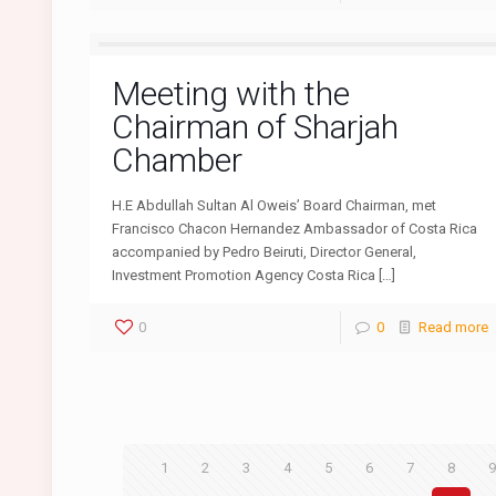
Meeting with the
Chairman of Sharjah
Chamber
H.E Abdullah Sultan Al Oweis’ Board Chairman, met
Francisco Chacon Hernandez Ambassador of Costa Rica
accompanied by Pedro Beiruti, Director General,
Investment Promotion Agency Costa Rica […]
0
0
Read more
1
2
3
4
5
6
7
8