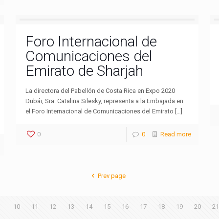
Foro Internacional de
Comunicaciones del
Emirato de Sharjah
La directora del Pabellón de Costa Rica en Expo 2020
Dubái, Sra. Catalina Silesky, representa a la Embajada en
el Foro Internacional de Comunicaciones del Emirato […]
0
0
Read more
Prev page
9
10
11
12
13
14
15
16
17
18
19
20
21