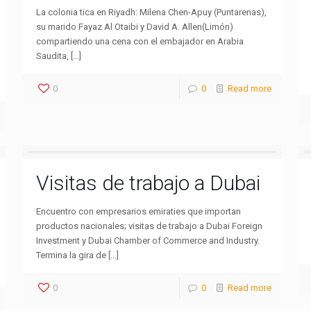
La colonia tica en Riyadh: Milena Chen-Apuy (Puntarenas),
su marido Fayaz Al Otaibi y David A. Allen(Limón)
compartiendo una cena con el embajador en Arabia
Saudita, […]
0
0
Read more
Visitas de trabajo a Dubai
Encuentro con empresarios emiraties que importan
productos nacionales; visitas de trabajo a Dubai Foreign
Investment y Dubai Chamber of Commerce and Industry.
Termina la gira de […]
0
0
Read more