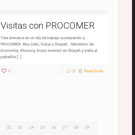
Visitas con PROCOMER
Tres emiratos en un día de trabajo acuerpando a
PROCOMER: Abu Dabi, Dubai y Sharjah….Ministerio de
Economía, Shurooq, brazo inversor en Sharjah y visita al
pabellón […]
0
0
Read more
22
23
24
25
26
27
28
29