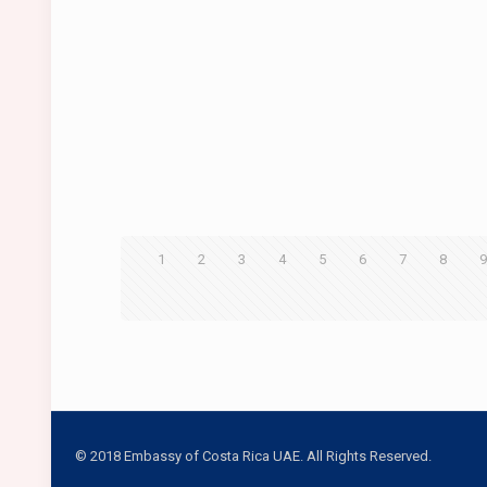
1
2
3
4
5
6
7
8
© 2018 Embassy of Costa Rica UAE. All Rights Reserved.