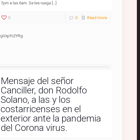
7pm a las 6am. Se les ruega […]
0
0
Read more
cgVxpfc2YRg
Mensaje del señor
Canciller, don Rodolfo
Solano, a las y los
costarricenses en el
exterior ante la pandemia
del Corona virus.