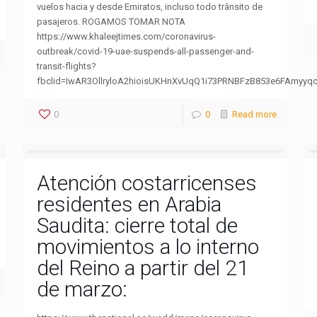
vuelos hacia y desde Emiratos, incluso todo trânsito de
pasajeros. ROGAMOS TOMAR NOTA
https://www.khaleejtimes.com/coronavirus-
outbreak/covid-19-uae-suspends-all-passenger-and-
transit-flights?
fbclid=IwAR3OllryloA2hioisUKHnXvUqQ1i73PRNBFzB853e6FAmyyq
0
0
Read more
Atención costarricenses
residentes en Arabia
Saudita: cierre total de
movimientos a lo interno
del Reino a partir del 21
de marzo: