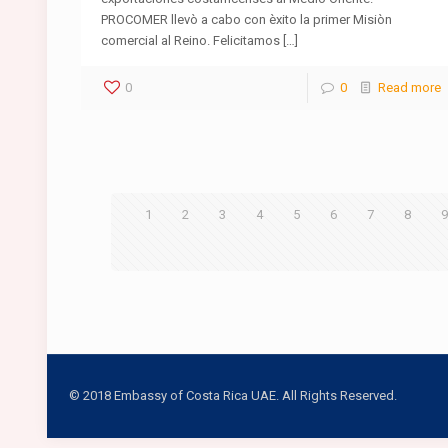
PROCOMER llevò a cabo con èxito la primer Misiòn
comercial al Reino. Felicitamos […]
0
0
Read more
1
2
3
4
5
6
7
8
© 2018 Embassy of Costa Rica UAE. All Rights Reserved.