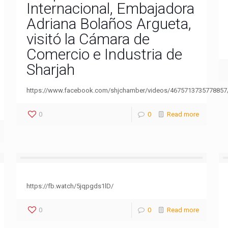
Internacional, Embajadora
Adriana Bolaños Argueta,
visitó la Cámara de
Comercio e Industria de
Sharjah
https://www.facebook.com/shjchamber/videos/4675713735778857
0
0
Read more
https://fb.watch/5jqpgds1lD/
0
0
Read more