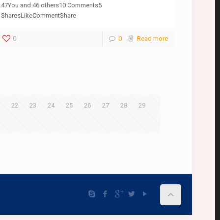
47You and 46 others10 Comments5
SharesLikeCommentShare
0
0
Read more
22
23
24
25
26
27
28
29