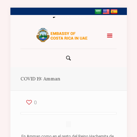
+971 2 5547458
COVID 19: Amman
0
En Amman como en el resto del Reino Hachemita de