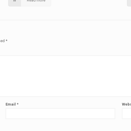
Read more
rked
*
Email
*
Webs