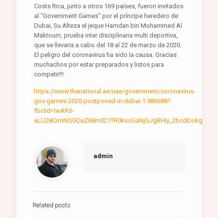
Costs Rica, junto a otros 169 países, fueron invitados
al “Government Games” por el príncipe heredero de
Dubai, Su Alteza el jeque Hamdan bin Mohammed Al
Maktoum, prueba inter disciplinaria multi deportiva,
que se llevaria a cabo del 18 al 22 de marzo de 2020.
El peligro del coronavirus ha sido la causa. Gracias
muchachos por estar preparados y listos para
competir!!!
https://www.thenational.ae/uae/government/coronavirus-
gov-games-2020-postponed-in-dubai-1.986688?
fbclid=IwAR3-
aLU28CrmNQGDaZ68m021TR0kscGaNjGJgBHiy_2bcdDokgPZK
admin
Related posts